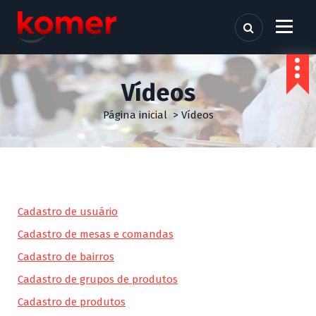
P
u
l
a
r
p
Vídeos
a
Página inicial
>
Vídeos
r
a
o
c
o
n
t
Cadastro de usuário
e
Cadastro de mesas e comandas
ú
d
Cadastro de bairros
o
Cadastro de grupos de produtos
Cadastro de produtos